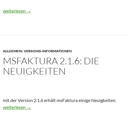
msFaktura Change-Log: die Neuigkeiten
weiterlesen
→
ALLGEMEIN
,
VERSIONS-INFORMATIONEN
MSFAKTURA 2.1.6: DIE
NEUIGKEITEN
mit der Version 2.1.6 erhält msFaktura einige Neuigkeiten:
msFaktura 2.1.6: die Neuigkeiten
weiterlesen
→