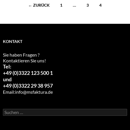
Beitragsnavigation
← ZURÜCK
1
…
3
4
KONTAKT
Sie haben Fragen ?
Kontaktieren Sie uns!
Tel:
+49 (0)3322 123 500 1
und
+49 (0)3322 29 38 957
Email:
info@msfaktura.de
Suchen
nach: