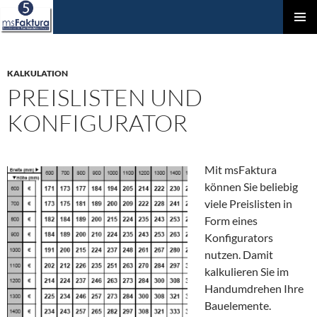
ZUM
Prim
INHALT
Men
SPRINGEN
KALKULATION
PREISLISTEN UND
KONFIGURATOR
Mit msFaktura
können Sie beliebig
viele Preislisten in
Form eines
Konfigurators
nutzen. Damit
kalkulieren Sie im
Handumdrehen Ihre
Bauelemente.