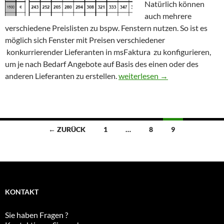
Natürlich können
auch mehrere
verschiedene Preislisten zu bspw. Fenstern nutzen. So ist es
möglich sich Fenster mit Preisen verschiedener
konkurrierender Lieferanten in msFaktura zu konfigurieren,
um je nach Bedarf Angebote auf Basis des einen oder des
Preislisten und Konfigurator
anderen Lieferanten zu erstellen.
weiterlesen
→
Beitragsnavigation
← ZURÜCK
1
…
8
9
KONTAKT
Sie haben Fragen ?