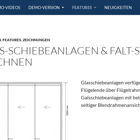
GEN
O-VIDEOS
DEMO-VERSION
FEATURES
NEUIGKEITEN
N
,
FEATURES
,
ZEICHNUNGEN
S-SCHIEBEANLAGEN & FALT
CHNEN
Glasschiebeanlagen verfüg
Flügelende über Flügelrahm
Galsschiebeanlagen mit beli
seitiger Blendrahmenansich