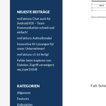
NEUESTE BEITRÄGE
Glasschiebea
msFaktura Chat auch für
Android/IOS – Team
Kommunikation schnell und
einfach!
msFaktura Aufmaßmodul
Innovative KI-Lösungen für
unser Unternehmen!
msFaktura v5 ist fertig!
Fehler beim kopieren von
Dateien: Zugriff verweigert.
wp_type1ttf.dll
Falt-Schi
KATEGORIEN
Allgemein
Features
Kalkulation