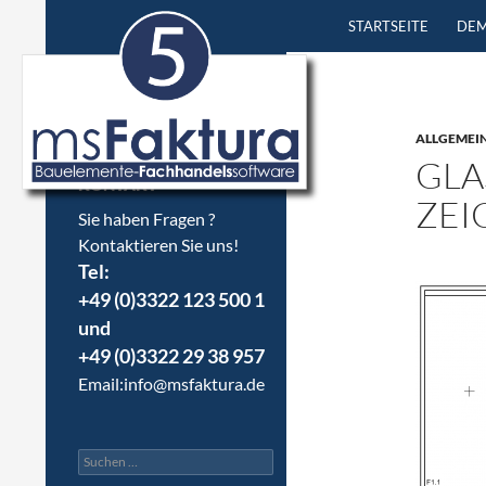
ZUM INHALT SPRIN
STARTSEITE
DEM
ALLGEMEI
GLA
KONTAKT
ZEI
Sie haben Fragen ?
Kontaktieren Sie uns!
Tel:
+49 (0)3322 123 500 1
und
+49 (0)3322 29 38 957
Email:
info@msfaktura.de
Suchen
nach: