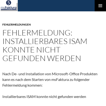
ZUM
Prim
INHALT
Men
SPRINGEN
FEHLERMELDUNGEN
FEHLERMELDUNG:
INSTALLIERBARES ISAM
KONNTE NICHT
GEFUNDEN WERDEN
Nach De- und Installation von Microsoft-Office Produkten
kann es nach dem Starten von msFaktura zu folgender
Fehlermeldung kommen:
Installierbares ISAM konnte nicht gefunden werden