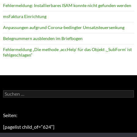
Fehlermeldung: Installierbares ISAM konnte nicht gefunden werden
msFaktura Einrichtung
Anpassungen aufgrund Corona-bedingter Umsatz­steuer­senkung
Belegnummern ausblenden im Briefbogen
Fehlermeldung „Die methode ‚accHelp‘ für das Objekt ‚_SubForm‘ ist
fehlgeschlagen“
Suchen
nach:
Seiten:
[pagelist child_of=“624″]