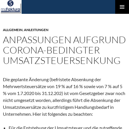
ZUM
Prim
INHALT
Men
SPRINGEN
ALLGEMEIN
,
ANLEITUNGEN
ANPASSUNGEN AUFGRUND
CORONA-BEDINGTER
UMSATZ­STEUER­SENKUNG
Die geplante Änderung (befristete Absenkung der
Mehrwertsteuersätze von 19 % auf 16 % sowie von 7 % auf 5
% vom 1.7.2020 bis 31.12.202) ist vom Gesetzgeber zwar noch
nicht umgesetzt worden, allerdings führt die Absenkung der
Umsatzsteuersätze zu kurzfristigem Handlungsbedarf in
Unternehmen. Hier ist folgendes zu beachten:
Für die Entstehung der Umsatzsteuer und die zutreffende