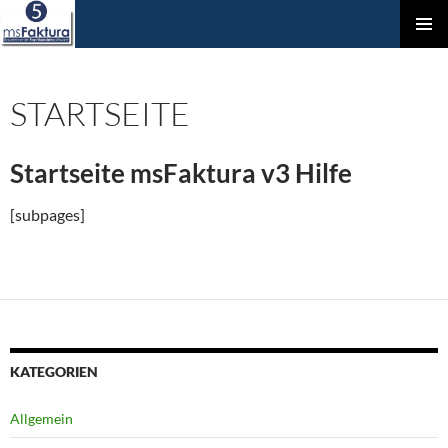
ZUM
Prim
INHALT
Men
SPRINGEN
STARTSEITE
Startseite msFaktura v3 Hilfe
[subpages]
KATEGORIEN
Allgemein